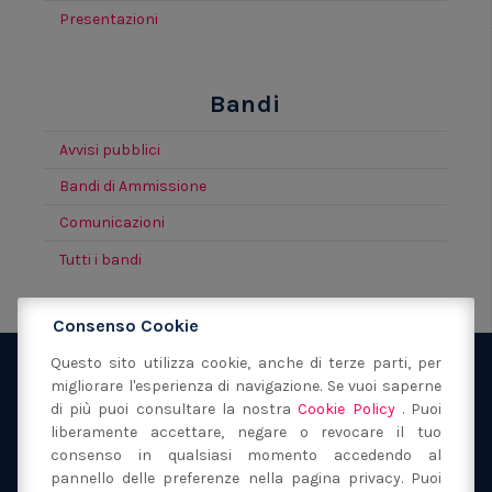
Presentazioni
Bandi
Avvisi pubblici
Bandi di Ammissione
Comunicazioni
Tutti i bandi
Consenso Cookie
Questo sito utilizza cookie, anche di terze parti, per
migliorare l'esperienza di navigazione. Se vuoi saperne
Fondazione San Filippo Neri Modena
via Sant'Orsola
di più puoi consultare la nostra
Cookie Policy
. Puoi
40
41121
Modena
(MO)
liberamente accettare, negare o revocare il tuo
059 217149
consenso in qualsiasi momento accedendo al
segreteria@fondazionesanfilipponeri.it
C.F.
pannello delle preferenze nella pagina privacy. Puoi