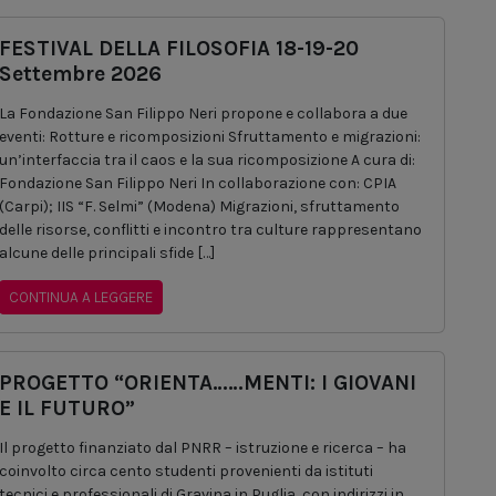
FESTIVAL DELLA FILOSOFIA 18-19-20
Settembre 2026
La Fondazione San Filippo Neri propone e collabora a due
eventi: Rotture e ricomposizioni Sfruttamento e migrazioni:
un’interfaccia tra il caos e la sua ricomposizione A cura di:
Fondazione San Filippo Neri In collaborazione con: CPIA
(Carpi); IIS “F. Selmi” (Modena) Migrazioni, sfruttamento
delle risorse, conflitti e incontro tra culture rappresentano
alcune delle principali sfide […]
CONTINUA A LEGGERE
PROGETTO “ORIENTA……MENTI: I GIOVANI
E IL FUTURO”
Il progetto finanziato dal PNRR – istruzione e ricerca – ha
coinvolto circa cento studenti provenienti da istituti
tecnici e professionali di Gravina in Puglia, con indirizzi in