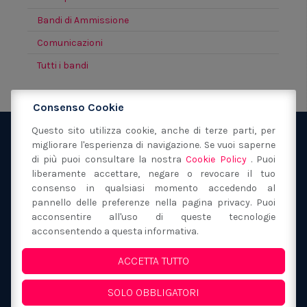
Bandi di Ammissione
Comunicazioni
Tutti i bandi
Consenso Cookie
Questo sito utilizza cookie, anche di terze parti, per
migliorare l'esperienza di navigazione. Se vuoi saperne
Fondazione San Filippo Neri Modena
via Sant'Orsola
di più puoi consultare la nostra
Cookie Policy
. Puoi
40
41121
Modena
(MO)
liberamente accettare, negare o revocare il tuo
059 217149
consenso in qualsiasi momento accedendo al
segreteria@fondazionesanfilipponeri.it
C.F.
pannello delle preferenze nella pagina privacy. Puoi
acconsentire all'uso di queste tecnologie
80017130362
acconsentendo a questa informativa.
Privacy Policy e Cookie
ACCETTA TUTTO
Whistleblowing
SOLO OBBLIGATORI