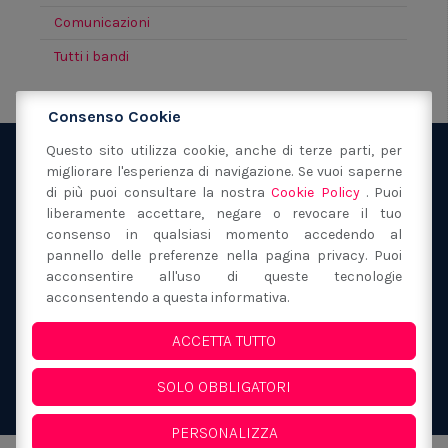
Comunicazioni
Tutti i bandi
Consenso Cookie
Questo sito utilizza cookie, anche di terze parti, per
migliorare l'esperienza di navigazione. Se vuoi saperne
Fondazione San Filippo Neri Modena
via Sant'Orsola
di più puoi consultare la nostra
Cookie Policy
. Puoi
40
41121
Modena
(MO)
liberamente accettare, negare o revocare il tuo
059 217149
consenso in qualsiasi momento accedendo al
segreteria@fondazionesanfilipponeri.it
C.F.
pannello delle preferenze nella pagina privacy. Puoi
acconsentire all'uso di queste tecnologie
80017130362
acconsentendo a questa informativa.
Privacy Policy e Cookie
ACCETTA TUTTO
Whistleblowing
SOLO OBBLIGATORI
PERSONALIZZA