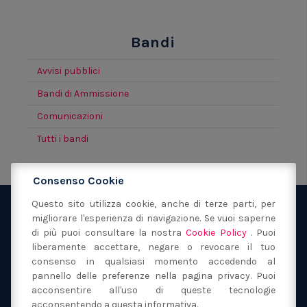
Bandi
Avvisi pubblici
Bandi di Ammissione
Comunicazioni
Tutti i bandi
Consenso Cookie
Questo sito utilizza cookie, anche di terze parti, per
migliorare l'esperienza di navigazione. Se vuoi saperne
Fondazione San Filippo Neri Modena
via Sant'Orsola
di più puoi consultare la nostra
Cookie Policy
. Puoi
40
41121
Modena
(MO)
liberamente accettare, negare o revocare il tuo
059 217149
consenso in qualsiasi momento accedendo al
segreteria@fondazionesanfilipponeri.it
C.F.
pannello delle preferenze nella pagina privacy. Puoi
acconsentire all'uso di queste tecnologie
80017130362
acconsentendo a questa informativa.