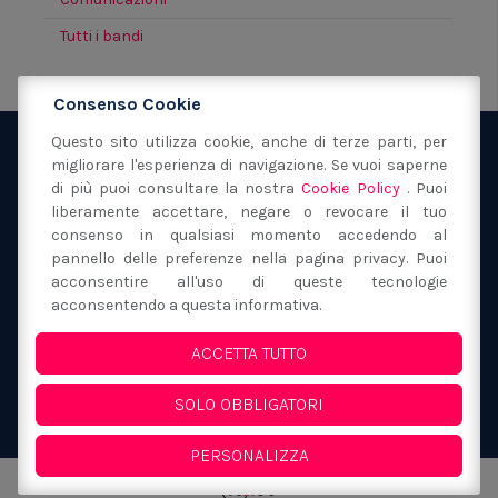
Tutti i bandi
Consenso Cookie
Questo sito utilizza cookie, anche di terze parti, per
migliorare l'esperienza di navigazione. Se vuoi saperne
Fondazione San Filippo Neri Modena
via Sant'Orsola
di più puoi consultare la nostra
Cookie Policy
. Puoi
40
41121
Modena
(MO)
liberamente accettare, negare o revocare il tuo
059 217149
consenso in qualsiasi momento accedendo al
segreteria@fondazionesanfilipponeri.it
C.F.
pannello delle preferenze nella pagina privacy. Puoi
acconsentire all'uso di queste tecnologie
80017130362
acconsentendo a questa informativa.
Privacy Policy e Cookie
ACCETTA TUTTO
Whistleblowing
SOLO OBBLIGATORI
PERSONALIZZA