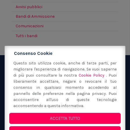
Avvisi pubblici
Bandi di Ammissione
Comunicazioni
Tutti i bandi
Consenso Cookie
Questo sito utilizza cookie, anche di terze parti, per
migliorare l'esperienza di navigazione. Se vuoi saperne
Fondazione San Filippo Neri Modena
via Sant'Orsola
di più puoi consultare la nostra
Cookie Policy
. Puoi
40
41121
Modena
(MO)
liberamente accettare, negare o revocare il tuo
059 217149
consenso in qualsiasi momento accedendo al
segreteria@fondazionesanfilipponeri.it
C.F.
pannello delle preferenze nella pagina privacy. Puoi
acconsentire all'uso di queste tecnologie
80017130362
acconsentendo a questa informativa.
Privacy Policy e Cookie
ACCETTA TUTTO
Whistleblowing