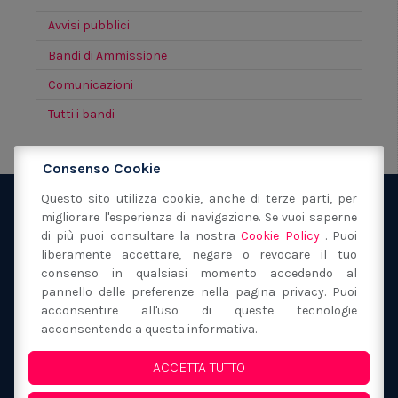
Avvisi pubblici
Bandi di Ammissione
Comunicazioni
Tutti i bandi
Consenso Cookie
Questo sito utilizza cookie, anche di terze parti, per
migliorare l'esperienza di navigazione. Se vuoi saperne
Fondazione San Filippo Neri Modena
via Sant'Orsola
di più puoi consultare la nostra
Cookie Policy
. Puoi
40
41121
Modena
(MO)
liberamente accettare, negare o revocare il tuo
059 217149
consenso in qualsiasi momento accedendo al
segreteria@fondazionesanfilipponeri.it
C.F.
pannello delle preferenze nella pagina privacy. Puoi
acconsentire all'uso di queste tecnologie
80017130362
acconsentendo a questa informativa.
Privacy Policy e Cookie
ACCETTA TUTTO
Whistleblowing