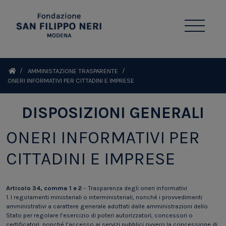
AMMINISTAZIONE TRASPARENTE
ONERI INFORMATIVI PER CITTADINI E IMPRESE
DISPOSIZIONI GENERALI
ONERI INFORMATIVI PER
CITTADINI E IMPRESE
Articolo 34, comma 1 e 2
– Trasparenza degli oneri informativi
1. I regolamenti ministeriali o interministeriali, nonché i provvedimenti
amministrativi a carattere generale adottati dalle amministrazioni dello
Stato per regolare l’esercizio di poteri autorizzatori, concessori o
certificatori, nonché l’accesso ai servizi pubblici ovvero la concessione di