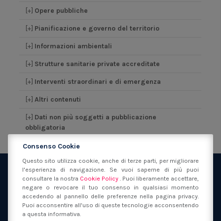
[+]
Opere pubbliche
[+]
Pianificazione e governo del territorio
[+]
Informazioni ambientali
[+]
Strutture sanitarie private accreditate
[+]
Interventi straordinari e di emergenza
[+]
Altri contenuti
[+]
Dati non più soggetti a pubblicazione
obbligatoria
Consenso Cookie
Questo sito utilizza cookie, anche di terze parti, per migliorare
l'esperienza di navigazione. Se vuoi saperne di più puoi
consultare la nostra
Cookie Policy
. Puoi liberamente accettare,
Fondazione San Filippo Neri Modena
via Sant'Orsola 40
41121
negare o revocare il tuo consenso in qualsiasi momento
Modena
(MO)
accedendo al pannello delle preferenze nella pagina privacy.
059 217149
segreteria@fondazionesanfilipponeri.it
C.F.
Puoi acconsentire all'uso di queste tecnologie acconsentendo
80017130362
a questa informativa.