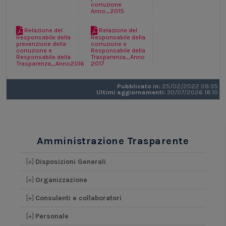
corruzione
Anno_2015
Relazione del
Relazione del
Responsabile della
Responsabile della
prevenzione della
corruzione e
corruzione e
Responsabile della
Responsabile della
Trasparenza_Anno
Trasparenza_Anno2016
2017
Pubblicato in:
25/02/2022 09:35
Ultimi aggiornamenti:
30/07/2026 18:10
Amministrazione Trasparente
[+]
Disposizioni Generali
[+]
Organizzazione
[+]
Consulenti e collaboratori
[+]
Personale