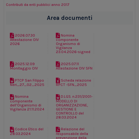
Contributi da enti pubblici anno 2017
Area documenti
2026.07.30
Nomina
Attestazione OIV
componente
2026
Organismo di
Vigilanza
23.04.2026-signed
2025.12.09
2025.07.11
Monitaggio OIV
Attestazione OIV SFN
PTCP San Filippo
Scheda relazione
Neri_27_02_2025
RPCT -SFN_2025
Nomina
D.LGS. n.231/2001-
componente
MODELLO DI
dell’Organismo di
ORGANIZZAZIONE,
Vigilanza 21.11.2024
GESTIONE E
CONTROLLO del
28.03.2024
Codice Etico del
Relazione del
28.03.2024
responsabile della
prevenzione della